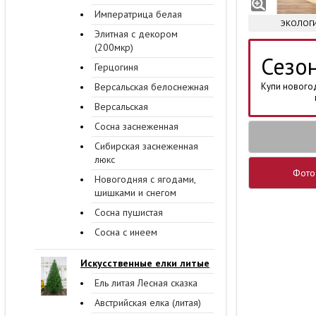
Императрица белая
ЭКОЛОГИ
Элитная с декором
(200мкр)
Сезо
Герцогиня
Версальская белоснежная
Купи нового
Версальская
Сосна заснеженная
Сибирская заснеженная
люкс
Фото
Новогодняя с ягодами,
шишками и снегом
Сосна пушистая
Сосна с инеем
Искусственные елки литые
Ель литая Лесная сказка
Австрийская елка (литая)