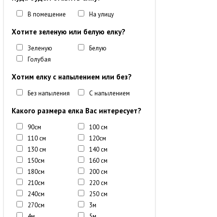
В помещение
На улицу
Хотите зеленую или белую елку?
Зеленую
Белую
Голубая
Хотим елку с напылением или без?
Без напыления
С напылением
Какого размера елка Вас интересует?
90см
100 см
110 см
120см
130 см
140 см
150см
160 см
180см
200 см
210см
220 см
240см
250 см
270см
3м
4м
5м