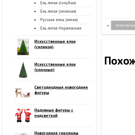
Ель литая (голубая)
Ель литая (зеленая)
Русская елка (литая)
Бат
←
Искусственна
Ель литая Норвежская
Искусственные елки
(силикон)
Похож
Искусственные елки
(уличные)
Кол-
Светодиодные новогодние
1,2
фигуры
Надувные фигуры с
подсветкой
П
Новогодние гирлянды