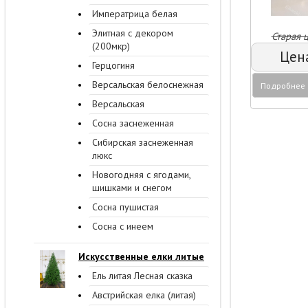
Подробнее
З
Императрица белая
Элитная с декором
(200мкр)
Герцогиня
Версальская белоснежная
Версальская
Сосна заснеженная
Сибирская заснеженная
люкс
Новогодняя с ягодами,
шишками и снегом
Сосна пушистая
Сосна с инеем
Искусственные елки литые
Ель литая Лесная сказка
Австрийская елка (литая)