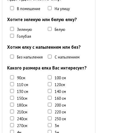
В помещение
На улицу
Хотите зеленую или белую елку?
Зеленую
Белую
Голубая
Хотим елку с напылением или без?
Без напыления
С напылением
Какого размера елка Вас интересует?
90см
100 см
110 см
120см
130 см
140 см
150см
160 см
180см
200 см
210см
220 см
240см
250 см
270см
3м
4м
5м