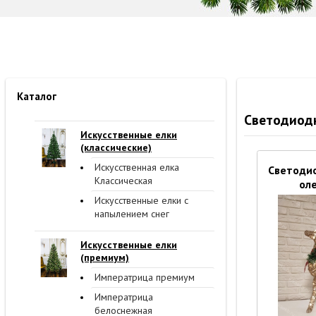
Каталог
Светодиодный з
Светодиод
олень 30 с
Искусственные елки
(классические)
Искусственная елка
Классическая
Искусственные елки с
напылением снег
Искусственные елки
(премиум)
Старая цена:
189
Императрица премиум
Цена:
129
Императрица
белоснежная